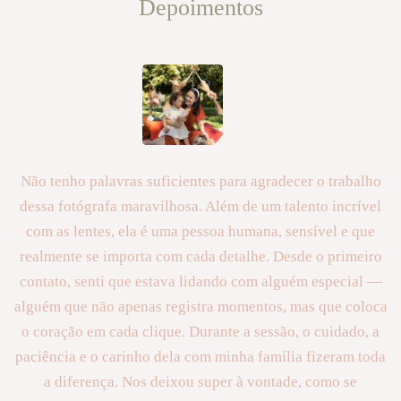
Depoimentos
Não tenho palavras suficientes para agradecer o trabalho
dessa fotógrafa maravilhosa. Além de um talento incrível
com as lentes, ela é uma pessoa humana, sensível e que
realmente se importa com cada detalhe. Desde o primeiro
contato, senti que estava lidando com alguém especial —
alguém que não apenas registra momentos, mas que coloca
o coração em cada clique. Durante a sessão, o cuidado, a
paciência e o carinho dela com minha família fizeram toda
a diferença. Nos deixou super à vontade, como se