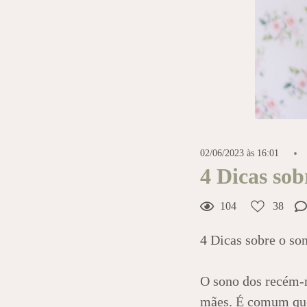
38
Curtir
Comentar
02/06/2023 às 16:01
4 Dicas so
104
38
4 Dicas sobre o s
O sono dos recém-n
mães. É comum que 