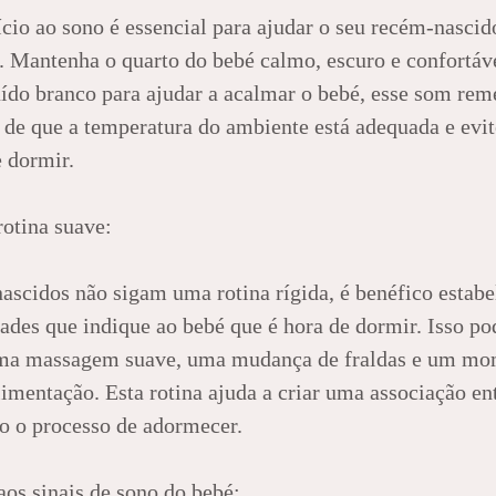
io ao sono é essencial para ajudar o seu recém-nascid
. Mantenha o quarto do bebé calmo, escuro e confortáv
uído branco para ajudar a acalmar o bebé, esse som rem
e de que a temperatura do ambiente está adequada e evit
e dormir.
rotina suave:
scidos não sigam uma rotina rígida, é benéfico estab
dades que indique ao bebé que é hora de dormir. Isso po
uma massagem suave, uma mudança de fraldas e um mom
mentação. Esta rotina ajuda a criar uma associação ent
do o processo de adormecer.
 aos sinais de sono do bebé: