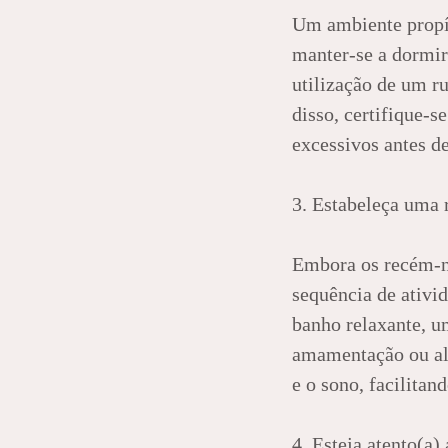
Um ambiente propíc
manter-se a dormir
utilização de um r
disso, certifique-s
excessivos antes d
3. Estabeleça uma 
Embora os recém-na
sequência de ativi
banho relaxante, 
amamentação ou ali
e o sono, facilitan
4. Esteja atento(a)