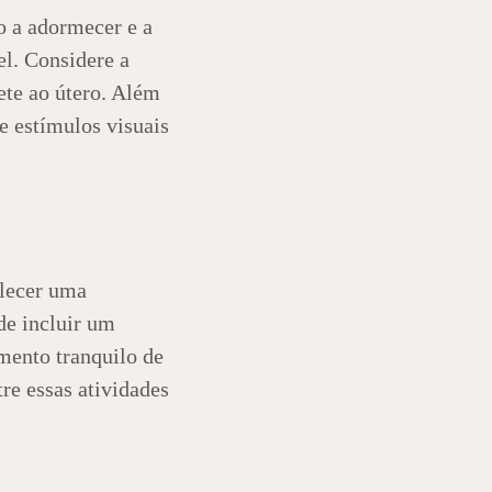
o a adormecer e a
el. Considere a
ete ao útero. Além
e estímulos visuais
elecer uma
de incluir um
ento tranquilo de
re essas atividades