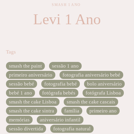
SMASH 1 ANO
Levi 1 Ano
Tags
smash the paint
sessão 1 ano
primeiro aniversário
fotografia aniversário bebé
sessão bebé
fotografia bebé
bolo aniversário
bebé 1 ano
fotógrafa bebés
fotógrafa Lisboa
smash the cake Lisboa
smash the cake cascais
smash the cake sintra
família
primeiro ano
memórias
aniversário infantil
sessão divertida
fotografia natural