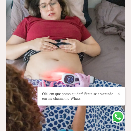
Olá, em que posso ajudar? Sinta-se a vontade
✕
em me chamar no Whats