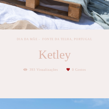
DIA DA MÃE
FONTE DA TELHA, PORTUGAL
Ketley
393
Visualizações
0
Gostos