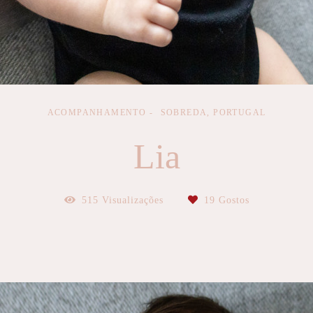
ACOMPANHAMENTO
SOBREDA, PORTUGAL
Lia
515
Visualizações
19
Gostos